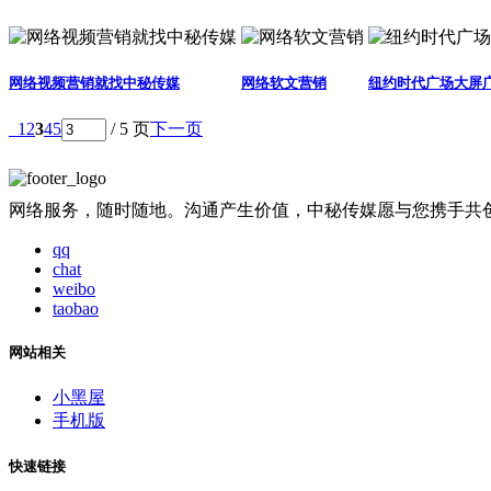
网络视频营销就找中秘传媒
网络软文营销
纽约时代广场大屏
1
2
3
4
5
/ 5 页
下一页
网络服务，随时随地。沟通产生价值，中秘传媒愿与您携手共
qq
chat
weibo
taobao
网站相关
小黑屋
手机版
快速链接