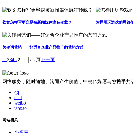
软文怎样写更容易被新闻媒体疯狂转载？
怎样用玩游戏的思路
关键词营销——好适合企业产品推广的营销方式
1
2
3
4
5
/ 5 页
下一页
网络服务，随时随地。沟通产生价值，中秘传媒愿与您携手共
qq
chat
weibo
taobao
网站相关
小黑屋