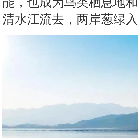
能，也成为鸟类栖息地和
清水江流去，两岸葱绿入