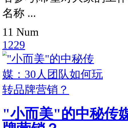
名称 ...
11
Num
1229
"小而美"的中秘传