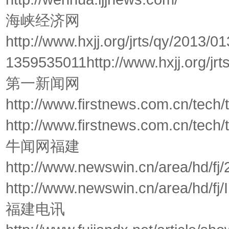
海峡经济网
http://www.hxjj.org/jrts/qy/2013/
1359535011http://www.hxjj.org/jrt
第一新闻网
http://www.firstnews.com.cn/tech
http://www.firstnews.com.cn/tech/
牛闻网福建
http://www.newswin.cn/area/hd/fj
http://www.newswin.cn/area/hd/fj/
福建电讯