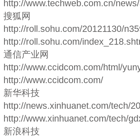
http://www.techweb.com.cn/news/
搜狐网
http://roll.sohu.com/20121130/n3
http://roll.sohu.com/index_218.sht
通信产业网
http://www.ccidcom.com/html/yun
http://www.ccidcom.com/
新华科技
http://news.xinhuanet.com/tech/
http://www.xinhuanet.com/tech/g
新浪科技