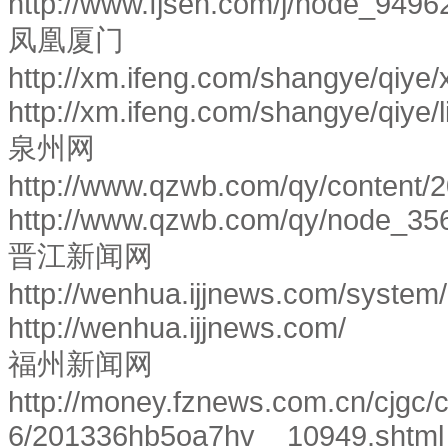
http://www.fjsen.com/j/node_949
凤凰厦门
http://xm.ifeng.com/shangye/qiy
http://xm.ifeng.com/shangye/qiye/l
泉州网
http://www.qzwb.com/qy/content/
http://www.qzwb.com/qy/node_3
晋江新闻网
http://wenhua.ijjnews.com/syste
http://wenhua.ijjnews.com/
福州新闻网
http://money.fznews.com.cn/cjgc/c
6/201336hb5oa7hv__10949.shtm