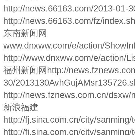
http://news.66163.com/2013-01-
http://news.66163.com/fz/index.s
东南新闻网
www.dnxww.com/e/action/ShowIn
http://www.dnxww.com/e/action/Li
福州新闻网http://news.fznews.com.
30/2013130AvhGujAMsr135726.s
http://news.fznews.com.cn/dsxw/
新浪福建
http://fj.sina.com.cn/city/sanmin
http://fj.sina.com.cn/city/sanming/t