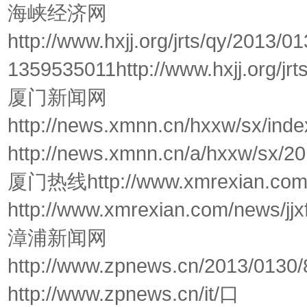
海峡经济网
http://www.hxjj.org/jrts/qy/2013/
1359535011http://www.hxjj.org/jrt
厦门新闻网
http://news.xmnn.cn/hxxw/sx/ind
http://news.xmnn.cn/a/hxxw/sx/
厦门热线http://www.xmrexian.com/a
http://www.xmrexian.com/news/jj
漳浦新闻网
http://www.zpnews.cn/2013/0130
http://www.zpnews.cn/it/口